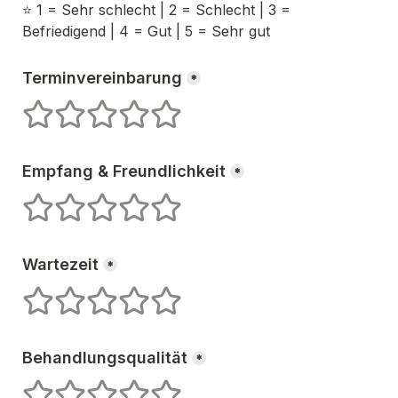
⭐️ 1 = Sehr schlecht | 2 = Schlecht | 3 = 
Befriedigend | 4 = Gut | 5 = Sehr gut
Terminvereinbarung
*
1 Sterne
2 Sterne
3 Sterne
4 Sterne
5 Sterne
Empfang & Freundlichkeit
*
1 Sterne
2 Sterne
3 Sterne
4 Sterne
5 Sterne
Wartezeit
*
1 Sterne
2 Sterne
3 Sterne
4 Sterne
5 Sterne
Behandlungsqualität
*
1 Sterne
2 Sterne
3 Sterne
4 Sterne
5 Sterne